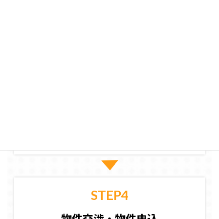
STEP2
物件探し・内見
STEP3
内装現調
STEP4
物件交渉・物件申込